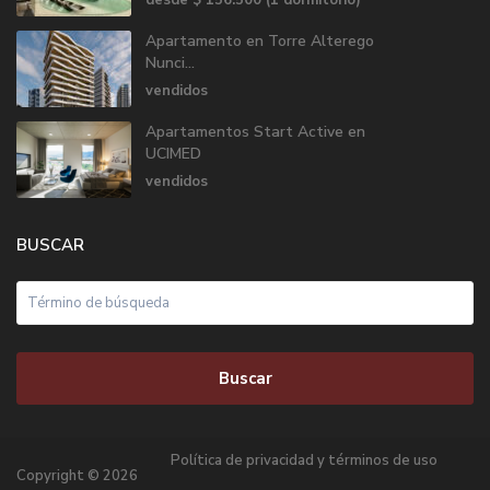
Apartamento en Torre Alterego
Nunci...
vendidos
Apartamentos Start Active en
UCIMED
vendidos
BUSCAR
Buscar
Política de privacidad y términos de uso
Copyright © 2026