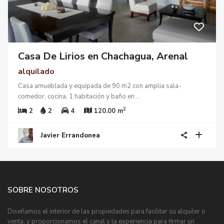
Casa De Lirios en Chachagua, Arenal
alquilado
Casa amueblada y equipada de 90 m2 con amplia sala-
comedor, cocina, 1 habitación y baño en
...
2
2
2
4
120.00 m
Javier Errandonea
SOBRE NOSOTROS
Diseñamos el interior de las propiedades para facilitar su alquiler o
venta, y proporcionamos el canal y la experiencia para firmar un