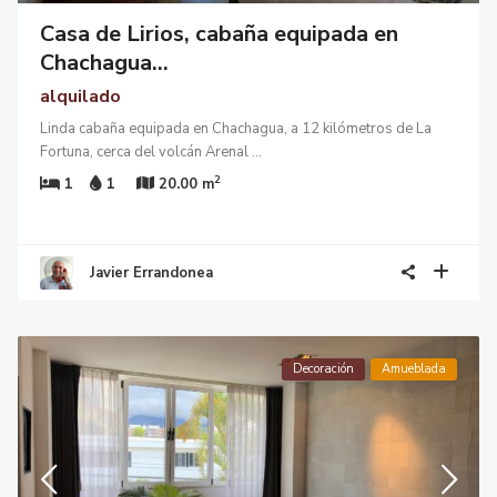
Casa de Lirios, cabaña equipada en
Chachagua...
alquilado
Linda cabaña equipada en Chachagua, a 12 kilómetros de La
Fortuna, cerca del volcán Arenal
...
2
1
1
20.00 m
Javier Errandonea
Decoración
Amueblada