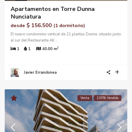
Apartamentos en Torre Dunna
Nunciatura
$ 156.500
desde
(1 dormitorio)
El nuevo condominio vertical de 21 plantas Dunna, situado justo
al sur del Restaurante Atí
...
2
1
1
40.00 m
Javier Errandonea
Venta
100% Vendido