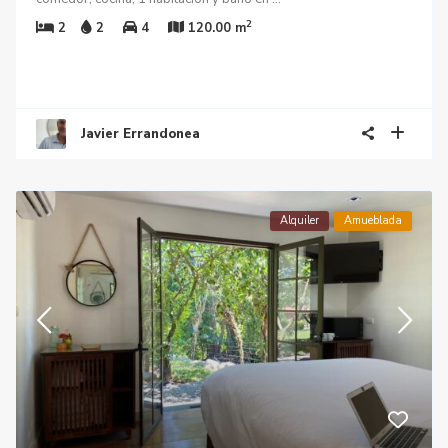
2
2
2
4
120.00 m
Javier Errandonea
Alquiler
Amueblada