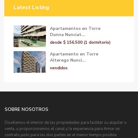
Latest Listing
Apartamentos en Torre
Dunna Nunciat...
desde
$ 156.500
(1 dormitorio)
Apartamento en Torre
Alterego Nunci...
vendidos
SOBRE NOSOTROS
Diseñamos el interior de las propiedades para facilitar su alquiler o
venta, y proporcionamos el canal y la experiencia para firmar un
contrato justo para las dos partes en el menor tiempo posible.