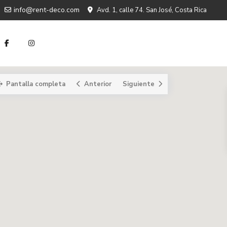
info@rent-deco.com
Avd. 1, calle 74. San José, Costa Rica
Pantalla completa
Anterior
Siguiente