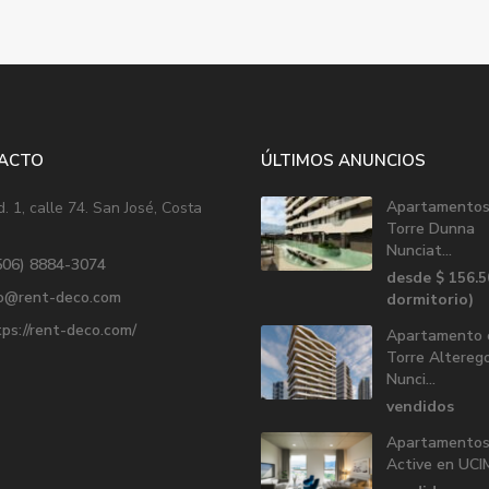
ACTO
ÚLTIMOS ANUNCIOS
Apartamentos
. 1, calle 74. San José, Costa
Torre Dunna
Nunciat...
506) 8884-3074
desde
$ 156.
fo@rent-deco.com
dormitorio)
ps://rent-deco.com/
Apartamento 
Torre Altereg
Nunci...
vendidos
Apartamentos
Active en UC