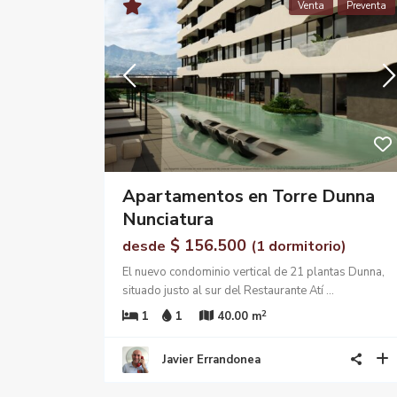
Venta
Preventa
Apartamentos en Torre Dunna
Nunciatura
$ 156.500
desde
(1 dormitorio)
El nuevo condominio vertical de 21 plantas Dunna,
situado justo al sur del Restaurante Atí
...
2
1
1
40.00 m
Javier Errandonea