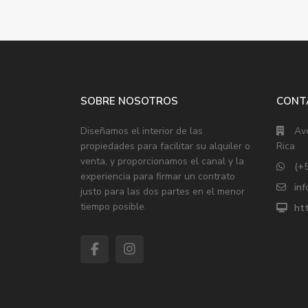
SOBRE NOSOTROS
CONT
Diseñamos el interior de las
Avd
propiedades para facilitar su alquiler o
Rica
venta, y proporcionamos el canal y la
(+
experiencia para firmar un contrato
in
justo para las dos partes en el menor
tiempo posible.
htt