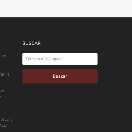
BUSCAR
 en
(1
500
Buscar
en
o
 Start
IMED