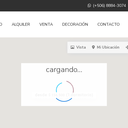
(+506) 8884-3074
IO
ALQUILER
VENTA
DECORACIÓN
CONTACTO
Vista
Mi Ubicación
cargando...
desde
(1 dormitorio)
$ 156.500